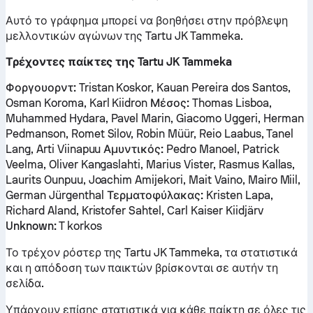
Αυτό το γράφημα μπορεί να βοηθήσει στην πρόβλεψη
μελλοντικών αγώνων της Tartu JK Tammeka.
Τρέχοντες παίκτες της Tartu JK Tammeka
Φοργουορντ:
Tristan Koskor, Kauan Pereira dos Santos,
Osman Koroma, Karl Kiidron
Μέσος:
Thomas Lisboa,
Muhammed Hydara, Pavel Marin, Giacomo Uggeri, Herman
Pedmanson, Romet Silov, Robin Müür, Reio Laabus, Tanel
Lang, Arti Viinapuu
Αμυντικός:
Pedro Manoel, Patrick
Veelma, Oliver Kangaslahti, Marius Vister, Rasmus Kallas,
Laurits Ounpuu, Joachim Amijekori, Mait Vaino, Mairo Miil,
German Jürgenthal
Τερματοφύλακας:
Kristen Lapa,
Richard Aland, Kristofer Sahtel, Carl Kaiser Kiidjärv
Unknown:
T korkos
Το τρέχον ρόστερ της Tartu JK Tammeka, τα στατιστικά
και η απόδοση των παικτών βρίσκονται σε αυτήν τη
σελίδα.
Υπάρχουν επίσης στατιστικά για κάθε παίκτη σε όλες τις