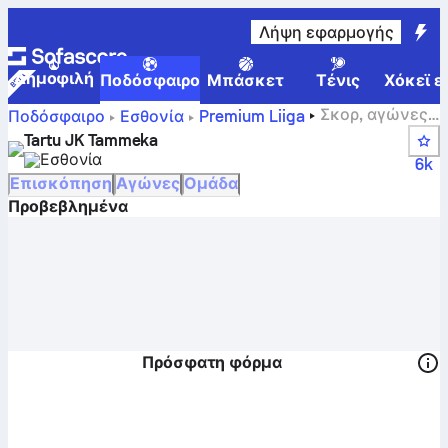
Λήψη εφαρμογής
Δημοφιλή
Ποδόσφαιρο
Μπάσκετ
Τένις
Χόκεϊ ε
Σκορ, αγώνες,
Ποδόσφαιρο
Εσθονία
Premium Liiga
θέσεις και στατιστικά παικτών της Tartu JK Tammeka
Tartu JK Tammeka
Εσθονία
6k
Επισκόπηση
Αγώνες
Ομάδα
Προβεβλημένα
Πρόσφατη φόρμα