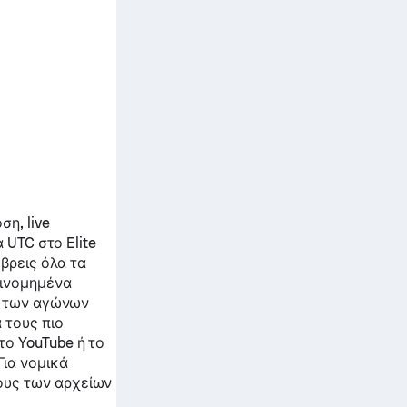
η, live
 UTC στο Elite
βρεις όλα τα
ξινομημένα
ts των αγώνων
 τους πιο
το YouTube ή το
Για νομικά
ους των αρχείων