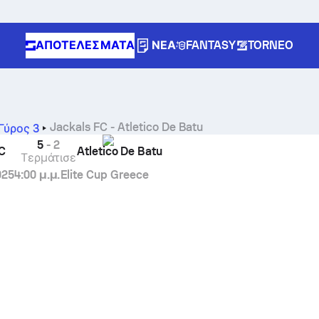
ΑΠΟΤΕΛΈΣΜΑΤΑ
ΝΈΑ
FANTASY
TORNEO
Jackals FC
-
Atletico De Batu
Γύρος 3
5
-
2
FC
Atletico De Batu
Τερμάτισε
025
4:00 μ.μ.
Elite Cup Greece