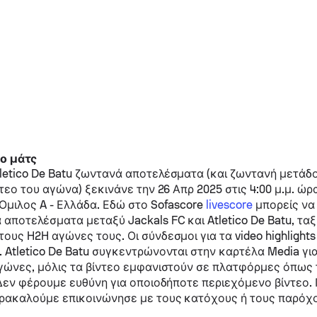
το μάτς
letico De Batu
ζωντανά αποτελέσματα (και ζωντανή μετάδοσ
τεο του αγώνα) ξεκινάνε την 26 Απρ 2025 στις 4:00 μ.μ. ώρα
 Ομιλος A - Ελλάδα.
Εδώ στο Sofascore
livescore
μπορείς να 
 αποτελέσματα μεταξύ
Jackals FC
και
Atletico De Batu
, τα
ους H2H αγώνες τους. Οι σύνδεσμοι για τα video highligh
.
Atletico De Batu
συγκεντρώνονται στην καρτέλα Media για
γώνες, μόλις τα βίντεο εμφανιστούν σε πλατφόρμες όπως 
 Δεν φέρουμε ευθύνη για οποιοδήποτε περιεχόμενο βίντεο. 
αρακαλούμε επικοινώνησε με τους κατόχους ή τους παρόχ