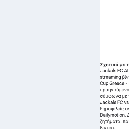
Σχετικά με 
Jackals FC
At
streaming βίν
Cup Greece -
προηγούμενα
σύμφωνα με τ
Jackals FC
vs
δημοφιλείς α
Dailymotion.
ζητήματα, π
βίντεο.