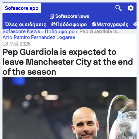
Sofascore app
Όλες οι ειδήσεις
Ποδόσφαιρο
Μεταγραφές
Sofascore News
Ποδόσφαιρο
Pep Guardiola is
expected to leave Manchester City at the end of the
Από Ramiro Fernandez Logares
season
18 Μαΐ 2026
Pep Guardiola is expected to
leave Manchester City at the end
of the season