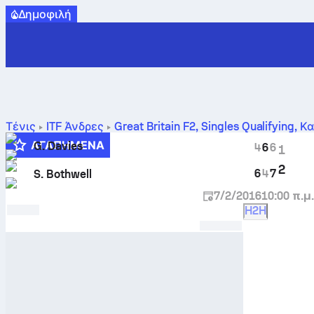
Δημοφιλή
Τένις
ITF Άνδρες
Great Britain F2, Singles Qualifying
,
Κα
αποτελέσματα
ΑΓΑΠΗΜΈΝΑ
G. Davies
4
6
6
1
2
6
4
7
S. Bothwell
7/2/2016
10:00 π.μ.
H2H