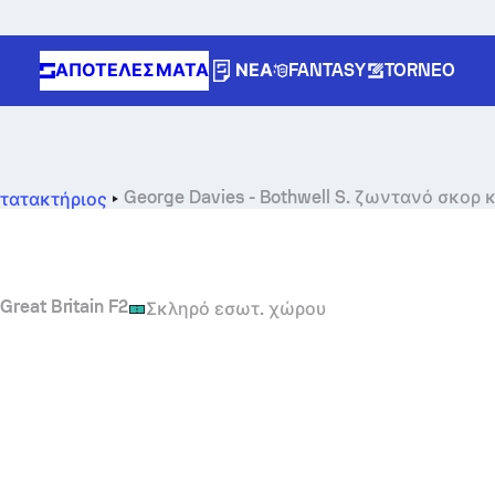
ΑΠΟΤΕΛΈΣΜΑΤΑ
ΝΈΑ
FANTASY
TORNEO
George Davies
-
Bothwell S.
ζωντανό σκορ κα
τατακτήριος
Great Britain F2
Σκληρό εσωτ. χώρου