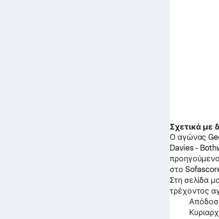
Σχετικά με
Ο αγώνας
Ge
Davies
-
Bothw
προηγούμενο
στο Sofascor
Στη σελίδα μ
τρέχοντος α
Απόδοση
Κυριαρχ