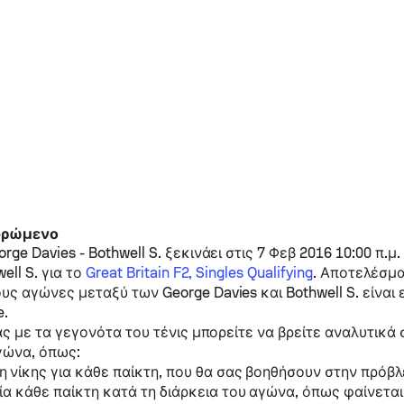
 δρώμενο
orge Davies
-
Bothwell S.
ξεκινάει στις 7 Φεβ 2016 10:00 π.μ.
ell S.
για το
Great Britain F2, Singles Qualifying
. Αποτελέσμ
υς αγώνες μεταξύ των
George Davies
και
Bothwell S.
είναι 
e.
ας με τα γεγονότα του τένις μπορείτε να βρείτε αναλυτικά 
γώνα, όπως:
 νίκης για κάθε παίκτη, που θα σας βοηθήσουν στην πρόβλ
ία κάθε παίκτη κατά τη διάρκεια του αγώνα, όπως φαίνετα