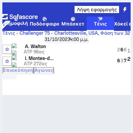
Λήψη εφαρμογής
Δημοφιλή
Ποδόσφαιρο
Μπάσκετ
Τένις
Χόκεϊ ε
Τένις
Challenger
75
Charlottesville, USA
,
Φάση των 32
Adam Walton
-
Inaki Montes-de la Torre
ζωντανό σκορ
31/10/2023
4:00 μ.μ.
και συγκριτικά αποτελέσματα
A. Walton
2
6
6
1
ATP 96ος
6
I. Montes-de la Torre
2
6
3
7
ATP 272ος
Q
Επισκόπηση
Αγώνες