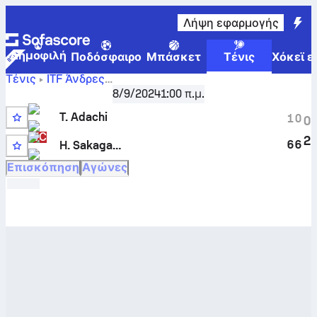
Λήψη εφαρμογής
Δημοφιλή
Ποδόσφαιρο
Μπάσκετ
Τένις
Χόκεϊ ε
Τένις
ITF Άνδρες
Toki
Sapporo, Singles Qualifying, M-ITF-JPN-12A
8/9/2024
1:00 π.μ.
Adachi
-
Hiroki Sakagawa
ζωντανό σκορ και συγκριτικά
T. Adachi
1
0
0
αποτελέσματα
WC
2
6
6
H. Sakagawa
13
Επισκόπηση
Αγώνες