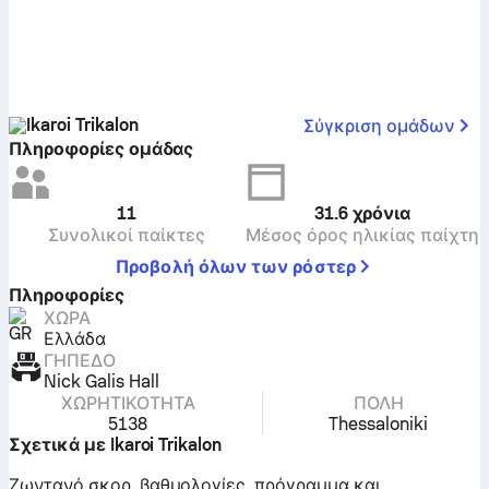
Ikaroi Trikalon
Σύγκριση ομάδων
Πληροφορίες ομάδας
11
31.6
χρόνια
Συνολικοί παίκτες
Μέσος όρος ηλικίας παίχτη
Προβολή όλων των ρόστερ
Πληροφορίες
ΧΏΡΑ
Ελλάδα
ΓΉΠΕΔΟ
Nick Galis Hall
ΧΩΡΗΤΙΚΌΤΗΤΑ
ΠΌΛΗ
5138
Thessaloniki
Σχετικά με Ikaroi Trikalon
Ζωντανό σκορ, βαθμολογίες, πρόγραμμα και