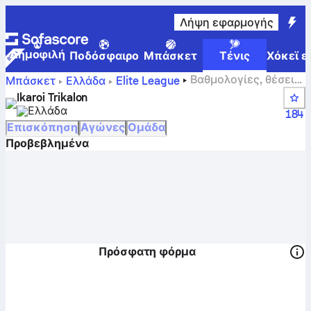
Λήψη εφαρμογής
Δημοφιλή
Ποδόσφαιρο
Μπάσκετ
Τένις
Χόκεϊ ε
Βαθμολογίες, θέσεις,
Μπάσκετ
Ελλάδα
Elite League
πρόγραμμα και παίκτες της Ίκαροι Τρικάλων
Ikaroi Trikalon
Ελλάδα
184
Επισκόπηση
Αγώνες
Ομάδα
Προβεβλημένα
Πρόσφατη φόρμα