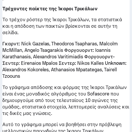
Τρέχοντες παίκτες της Ίκαροι Τρικάλων
Το τρέχον ρόστερ της Ίκαροι Τρικάλων, τα στατιστικά
και η απόδοση των παικτών βρίσκονται σε αυτήν τη
σελίδα.
Γκαρντ:
Nick Gazelas, Theodoros Tsapharas, Malcolm
McMillan, Angelo Tsagarakis
Φοργουορντ:
Ioannis
Karathanasis, Alexandros Varitimiadis
Φοργουορντ-
Σεντερ:
Eirenaios Mpalos
Σεντερ:
Nikos Kalles
Unknown:
Alexandros Kokoreles, Athanasios Mpatategas, Tairell
Tzoouns
Το γράφημα απόδοσης και φόρμας της Ίκαροι Τρικάλων
είναι ένας μοναδικός αλγόριθμος του Sofascore που
δημιουργούμε από τους τελευταίους 10 αγώνες της
ομάδας, στατιστικά στοιχεία, λεπτομερείς αναλύσεις και
τις δικές μας γνώσεις.
Αυτό το γράφημα μπορεί να βοηθήσει στην πρόβλεψη
μελλοντικών παιχνιδιών της Ίκαροι Τρικάλων.