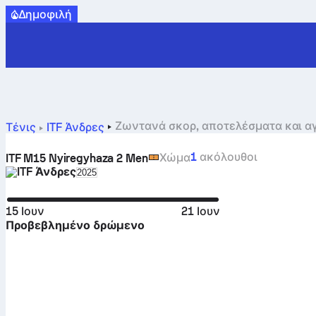
Δημοφιλή
Τένις
ITF Άνδρες
1
ακόλουθοι
Χώμα
ITF M15 Nyiregyhaza 2 Men
ITF Άνδρες
Select season in unique tournament header
2025
15 Ιουν
21 Ιουν
Προβεβλημένο δρώμενο