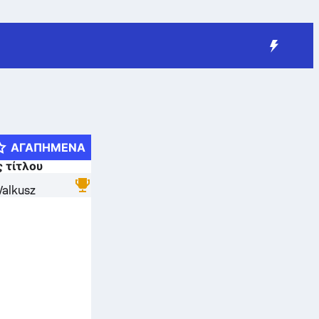
ΑΓΑΠΗΜΈΝΑ
 τίτλου
Valkusz