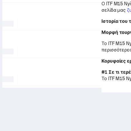
Ο ITF M15 Nyi
σελίδα μας
ζ
Ιστορία του
Μορφή τουρ
Το ITF M15 N
περισσότερες
Κορυφαίες ερ
#1 Σε τι τερ
Το ITF M15 N