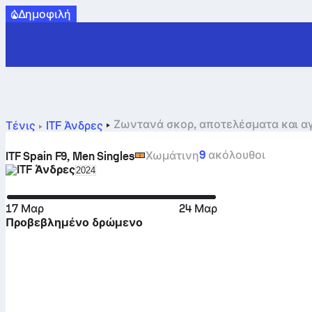
Δημοφιλή
Τένις
ITF Άνδρες
9
ακόλουθοι
Χωμάτινη
ITF Spain F9, Men Singles
ITF Άνδρες
Select season in unique tournament header
2024
17 Μαρ
24 Μαρ
Προβεβλημένο δρώμενο