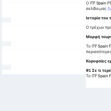
Ο ITF Spain F
σελίδα μας
ζ
Ιστορία του
Ο τρέχων πρω
Μορφή τουρ
Το ITF Spain 
περισσότερες
Κορυφαίες ερ
#1 Σε τι τερέ
Το ITF Spain 