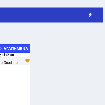
ΑΓΑΠΗΜΈΝΑ
 τίτλου
o Giustino