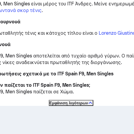
9, Men Singles είναι μέρος του ITF Άνδρες.
Μείνε ενημερωμέ
ωντανά σκορ τένις
.
 τουρνουά
ταθλητής τένις και κάτοχος τίτλου είναι ο
Lorenzo Giustin
νουά
F9, Men Singles αποτελείται από τυχαίο αριθμό γύρων. Ο παί
 νίκες αναδεικνύεται πρωταθλητής της διοργάνωσης.
ωτήσεις σχετικά με το ITF Spain F9, Men Singles
ν παίζεται το ITF Spain F9, Men Singles;
F9, Men Singles παίζεται σε
Χώμα
.
Εμφάνιση λιγότερων