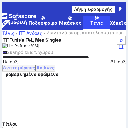
Λήψη εφαρμογής
Δημοφιλή
Ποδόσφαιρο
Μπάσκετ
Τένις
Χόκεϊ ε
Ζωντανά σκορ, αποτελέσματα και
Τένις
ITF Άνδρες
αγώνες για ITF Tunisia F41, Men Singles
ITF Tunisia F41, Men Singles
ITF Άνδρες
Select season in unique tournament header
2024
11
Σκληρό εξωτ. χώρου
14 Ιουλ
21 Ιουλ
Λεπτομέρειες
Αγώνες
Προβεβλημένο δρώμενο
Τίτλοι