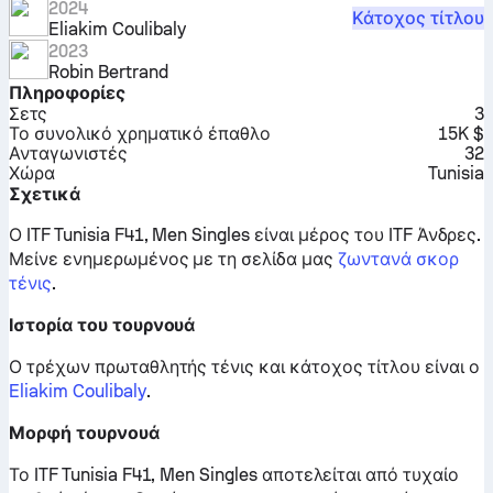
2024
Κάτοχος τίτλου
Eliakim Coulibaly
2023
Robin Bertrand
Πληροφορίες
Σετς
3
Το συνολικό χρηματικό έπαθλο
15K $
Ανταγωνιστές
32
Χώρα
Tunisia
Σχετικά
Ο ITF Tunisia F41, Men Singles είναι μέρος του ITF Άνδρες.
Μείνε ενημερωμένος με τη σελίδα μας
ζωντανά σκορ
τένις
.
Ιστορία του τουρνουά
Ο τρέχων πρωταθλητής τένις και κάτοχος τίτλου είναι ο
Eliakim Coulibaly
.
Μορφή τουρνουά
Το ITF Tunisia F41, Men Singles αποτελείται από τυχαίο