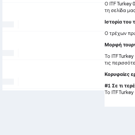
Ο ITF Turkey 
τη σελίδα μα
Ιστορία του
Ο τρέχων πρω
Μορφή τουρ
Το ITF Turke
τις περισσότ
Κορυφαίες ερ
#1 Σε τι τερ
Το ITF Turke