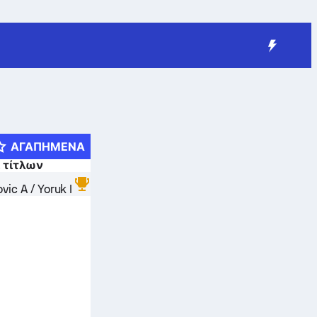
ΑΓΑΠΗΜΈΝΑ
 τίτλων
vic A / Yoruk I