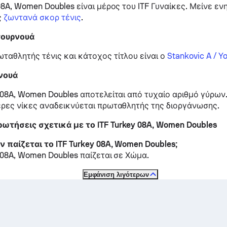
08A, Women Doubles είναι μέρος του ITF Γυναίκες.
Μείνε εν
ς
ζωντανά σκορ τένις
.
 τουρνουά
ταθλητής τένις και κάτοχος τίτλου είναι ο
Stankovic A / Yo
νουά
y 08A, Women Doubles αποτελείται από τυχαίο αριθμό γύρων.
ερες νίκες αναδεικνύεται πρωταθλητής της διοργάνωσης.
ωτήσεις σχετικά με το ITF Turkey 08A, Women Doubles
έν παίζεται το ITF Turkey 08A, Women Doubles;
y 08A, Women Doubles παίζεται σε
Χώμα
.
Εμφάνιση λιγότερων