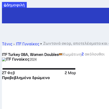
Δημοφιλή
Τένις
ITF Γυναίκες
2
ακόλουθοι
Χωμάτινη
ITF Turkey 08A, Women Doubles
ITF Γυναίκες
Select season in unique tournament header
2024
27 Φεβ
2 Μαρ
Προβεβλημένο δρώμενο