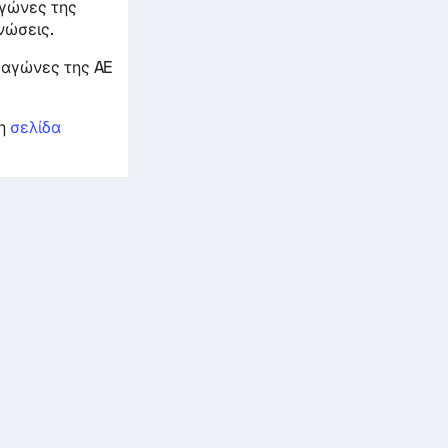
αγώνες της
νώσεις.
 αγώνες της AE
τη
σελίδα