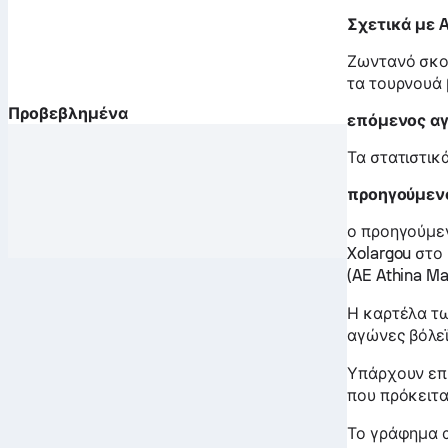
Σχετικά με A
Ζωντανό σκορ
τα τουρνουά 
Προβεβλημένα
επόμενος αγ
Τα στατιστικ
προηγούμενο
ο προηγούμεν
Xolargou στο
(AE Athina M
Η καρτέλα τω
αγώνες βόλεϊ 
Υπάρχουν επί
που πρόκειτα
Το γράφημα α