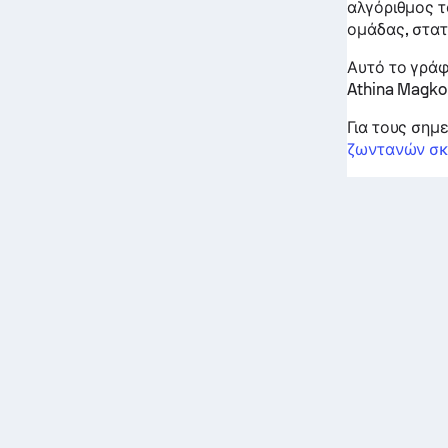
αλγόριθμος τ
ομάδας, στατ
Αυτό το γράφ
Athina Magko
Για τους σημ
ζωντανών σκ