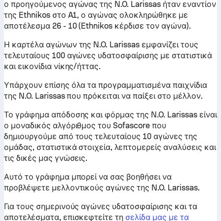
ο προηγούμενος αγώνας της N.O. Larissas ήταν εναντίον
της Ethnikos στο A1, ο αγώνας ολοκληρώθηκε με
αποτέλεσμα 26 - 10 (Ethnikos κέρδισε τον αγώνα).
Η καρτέλα αγώνων της N.O. Larissas εμφανίζει τους
τελευταίους 100 αγώνες υδατοσφαίρισης με στατιστικά
και εικονίδια νίκης/ήττας.
Υπάρχουν επίσης όλα τα προγραμματισμένα παιχνίδια
της N.O. Larissas που πρόκειται να παίξει στο μέλλον.
Το γράφημα απόδοσης και φόρμας της N.O. Larissas είναι
ο μοναδικός αλγόριθμος του Sofascore που
δημιουργούμε από τους τελευταίους 10 αγώνες της
ομάδας, στατιστικά στοιχεία, λεπτομερείς αναλύσεις και
τις δικές μας γνώσεις.
Αυτό το γράφημα μπορεί να σας βοηθήσει να
προβλέψετε μελλοντικούς αγώνες της N.O. Larissas.
Για τους σημερινούς αγώνες υδατοσφαίρισης και τα
αποτελέσματα, επισκεφτείτε τη
σελίδα μας με τα