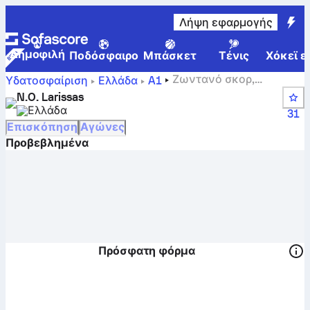
Λήψη εφαρμογής
Δημοφιλή
Ποδόσφαιρο
Μπάσκετ
Τένις
Χόκεϊ ε
Ζωντανό σκορ,
Υδατοσφαίριση
Ελλάδα
A1
πρόγραμμα και αποτελέσματα της N.O. Larissas -
N.O. Larissas
Υδατοσφαίριση
Ελλάδα
31
Επισκόπηση
Αγώνες
Προβεβλημένα
Πρόσφατη φόρμα