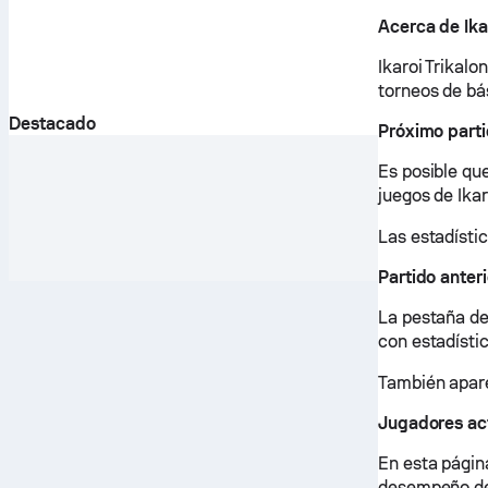
Acerca de Ika
Ikaroi Trikalo
torneos de bás
Destacado
Próximo parti
Es posible qu
juegos de Ikar
Las estadístic
Partido anteri
La pestaña de
con estadístic
También apare
Jugadores act
En esta página
desempeño de