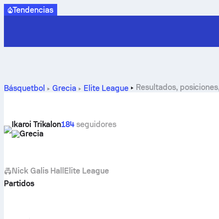
Tendencias
Resultados, posiciones,
Básquetbol
Grecia
Elite League
Ikaroi Trikalon
184
seguidores
Grecia
Nick Galis Hall
Elite League
Partidos