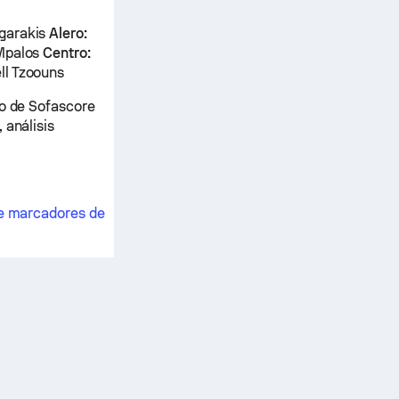
agarakis
Alero:
Mpalos
Centro:
ll Tzoouns
vo de Sofascore
 análisis
e marcadores de