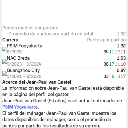
Puntos medios por partido
Promedio de puntos por partido en total
1.32
Carrera
Puntos por partido
PSIM Yogyakarta
1.32
34
11
12
11
6/2025
NAC Breda
1.63
38
17
11
10
9/2023
–
6/2024
Guangzhou City
0.97
33
8
8
17
1/2021
–
8/2022
Acerca del Jean-Paul van Gastel
La información sobre Jean-Paul van Gastel está disponible
en la página del perfil del gestor.
Jean-Paul van Gastel (54 años) es el actual entrenador de
PSIM Yogyakarta
.
El perfil del mánager Jean-Paul van Gastel muestra los
datos disponibles del mánager, como el promedio de
puntos por partido, los resultados de su carrera