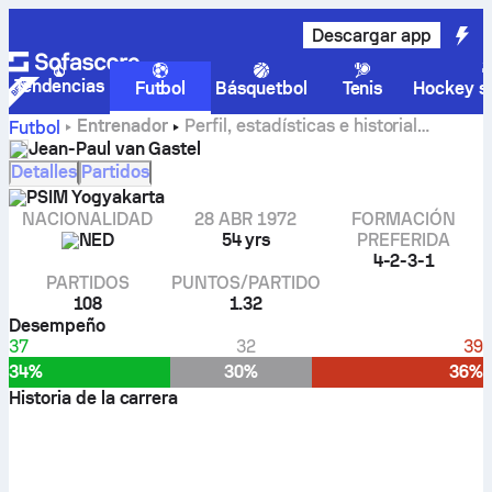
Descargar app
Tendencias
Futbol
Básquetbol
Tenis
Hockey so
Entrenador
Perfil, estadísticas e historial
Futbol
profesional de Jean-Paul van Gastel
Jean-Paul van Gastel
Detalles
Partidos
PSIM Yogyakarta
NACIONALIDAD
28 ABR 1972
FORMACIÓN
NED
54 yrs
PREFERIDA
4-2-3-1
PARTIDOS
PUNTOS/PARTIDO
108
1.32
Desempeño
37
32
39
34%
30%
36%
Historia de la carrera