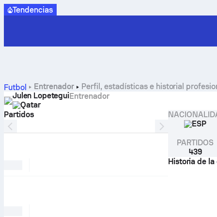
Tendencias
Entrenador
Perfil, estadísticas e historial profes
Futbol
Julen Lopetegui
Entrenador
Qatar
Partidos
NACIONALID
PERFIL DEL JUGADOR
ESP
PARTIDOS
439
Historia de la