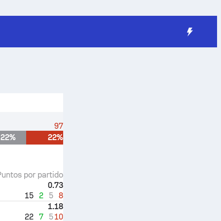
97
22%
22%
Puntos por partido
0.73
15
2
5
8
1.18
22
7
5
10