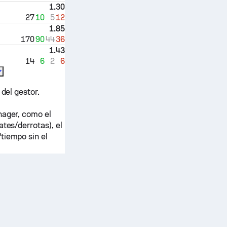
1.30
27
10
5
12
1.85
170
90
44
36
1.43
14
6
2
6
del gestor.
nager, como el
ates/derrotas), el
tiempo sin el