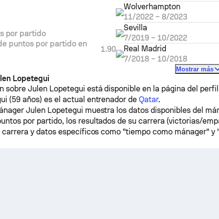
Wolverhampton
11/2022
–
8/2023
Sevilla
s por partido
7/2019
–
10/2022
e puntos por partido en
Real Madrid
1.90
7/2018
–
10/2018
Mostrar más
len Lopetegui
 sobre Julen Lopetegui está disponible en la página del perfil 
ui (59 años) es el actual entrenador de
Qatar
.
 mánager Julen Lopetegui muestra los datos disponibles del má
ntos por partido, los resultados de su carrera (victorias/emp
su carrera y datos específicos como "tiempo como mánager" y "