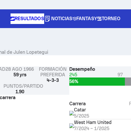
RESULTADOS
NOTICIAS
FANTASY
TORNEO
ional de Julen Lopetegui
AD
28 AGO 1966
FORMACIÓN
Desempeño
59 yrs
PREFERIDA
245
97
4-3-3
56%
PUNTOS/PARTIDO
1.90
 carrera
Carrera
Catar
5/2025
West Ham United
7/2024
–
1/2025