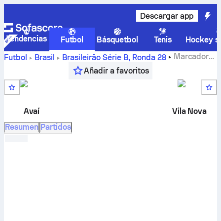
Descargar app
Tendencias
Futbol
Básquetbol
Tenis
Hockey so
Marcador
Futbol
Brasil
Brasileirão Série B
,
Ronda 28
en vivo de
Avaí
-
Vila Nova FC
, resultados H2H,
Añadir a favoritos
clasificación y pronóstico
Avaí
Vila Nova
Resumen
Partidos