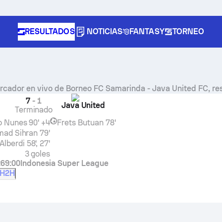
RESULTADOS
NOTICIAS
FANTASY
TORNEO
rcador en vivo de
Borneo FC Samarinda
-
Java United FC
, r
7
-
1
Java United
Terminado
o Nunes
90' +4
Frets Butuan
78'
ad Sihran
79'
Alberdi
58', 27'
3 goles
26
9:00
Indonesia Super League
H2H