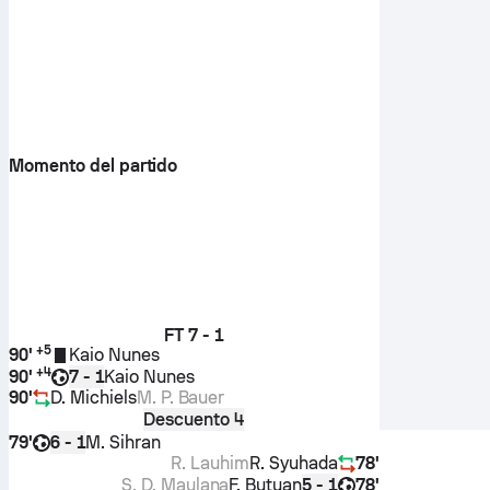
Momento del partido
FT
7 - 1
+
5
90'
Kaio Nunes
+
4
90'
Kaio Nunes
7 - 1
90'
D. Michiels
M. P. Bauer
Descuento 4
79'
M. Sihran
6 - 1
R. Lauhim
R. Syuhada
78'
S. D. Maulana
F. Butuan
78'
5 - 1