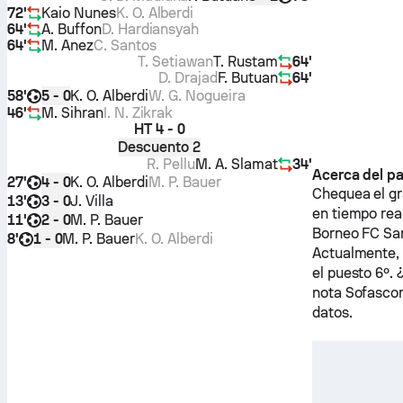
72'
Kaio Nunes
K. O. Alberdi
64'
A. Buffon
D. Hardiansyah
64'
M. Anez
C. Santos
T. Setiawan
T. Rustam
64'
D. Drajad
F. Butuan
64'
58'
K. O. Alberdi
W. G. Nogueira
5 - 0
46'
M. Sihran
I. N. Zikrak
HT
4 - 0
Descuento 2
R. Pellu
M. A. Slamat
34'
Acerca del pa
27'
K. O. Alberdi
M. P. Bauer
4 - 0
Chequea el gr
13'
J. Villa
3 - 0
en tiempo rea
11'
M. P. Bauer
2 - 0
Borneo FC Sa
8'
M. P. Bauer
K. O. Alberdi
1 - 0
Actualmente
el puesto 6º.
nota Sofascor
datos.