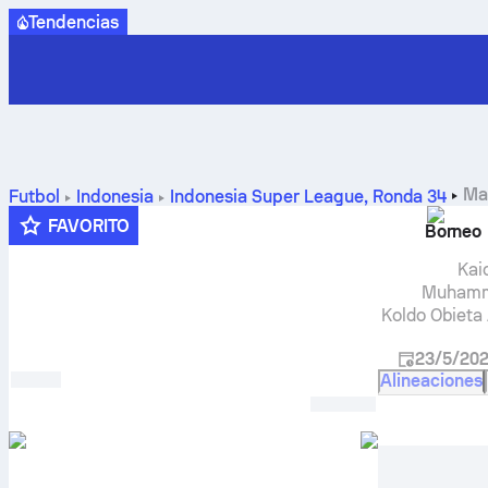
Tendencias
Ma
Futbol
Indonesia
Indonesia Super League
,
Ronda 34
clasificación y pronóstico
FAVORITO
Borneo
Kai
Muhamm
Koldo Obieta 
23/5/20
Alineaciones