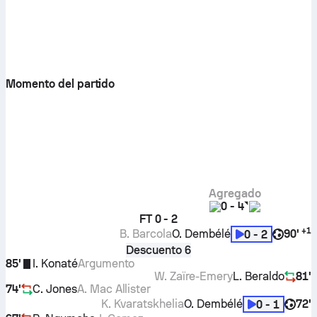
Momento del partido
Agregado
0
-
4
FT
0 - 2
+
1
B. Barcola
O. Dembélé
90'
0 - 2
Descuento 6
85'
I. Konaté
Argumento
W. Zaïre-Emery
L. Beraldo
81'
74'
C. Jones
A. Mac Allister
K. Kvaratskhelia
O. Dembélé
72'
0 - 1