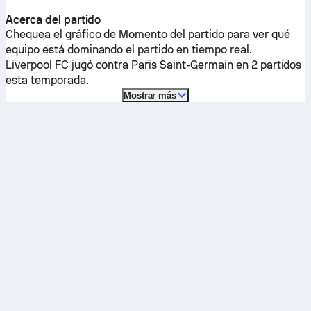
Acerca del partido
Chequea el gráfico de Momento del partido para ver qué
equipo está dominando el partido en tiempo real.
Liverpool FC
jugó contra
Paris Saint-Germain
en 2 partidos
esta temporada.
Mostrar más