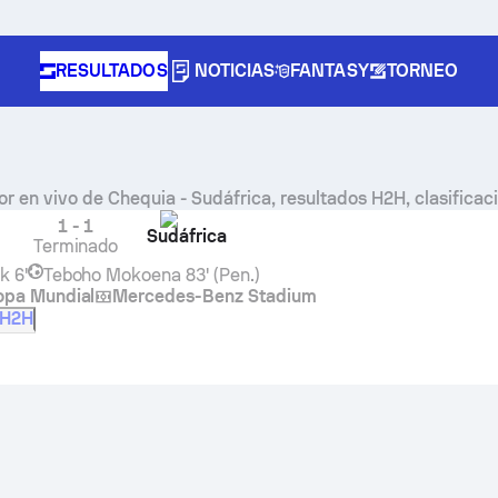
RESULTADOS
NOTICIAS
FANTASY
TORNEO
r en vivo de
Chequia
-
Sudáfrica
, resultados H2H, clasificac
1
-
1
Sudáfrica
Terminado
ek
6'
Teboho Mokoena
83' (Pen.)
opa Mundial
Mercedes-Benz Stadium
H2H