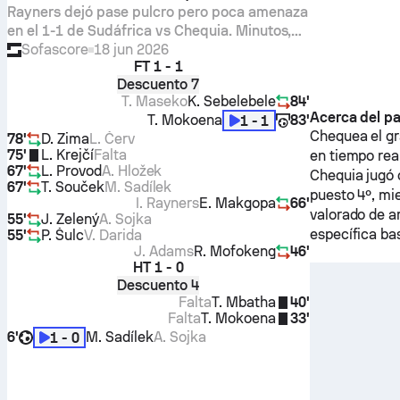
Rayners dejó pase pulcro pero poca amenaza
en el 1-1 de Sudáfrica vs Chequia. Minutos,
toques, xG, duelos y su Nota Sofascore de
Sofascore
18 jun 2026
FT
1 - 1
6.1.
Descuento 7
T. Maseko
K. Sebelebele
84'
Acerca del pa
T. Mokoena
83'
1 - 1
Chequea el gr
78'
D. Zima
L. Červ
75'
L. Krejčí
Falta
en tiempo rea
67'
L. Provod
A. Hložek
Chequia
jugó 
67'
T. Souček
M. Sadílek
puesto 4º, mi
I. Rayners
E. Makgopa
66'
valorado de a
55'
J. Zelený
A. Sojka
específica ba
55'
P. Šulc
V. Darida
J. Adams
R. Mofokeng
46'
HT
1 - 0
Descuento 4
Falta
T. Mbatha
40'
Falta
T. Mokoena
33'
6'
M. Sadílek
A. Sojka
1 - 0