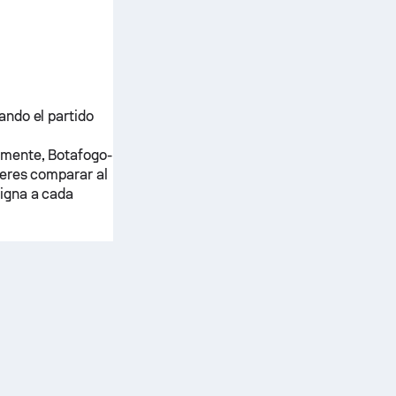
ando el partido
lmente,
Botafogo-
ieres comparar al
igna a cada