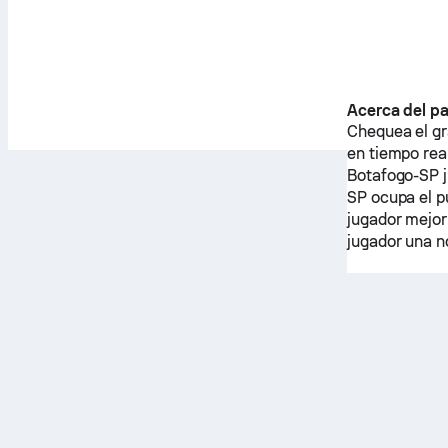
Acerca del pa
Chequea el gr
en tiempo rea
Botafogo-SP
j
SP
ocupa el p
jugador mejor
jugador una n