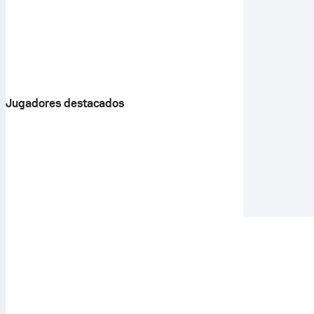
Jugadores destacados