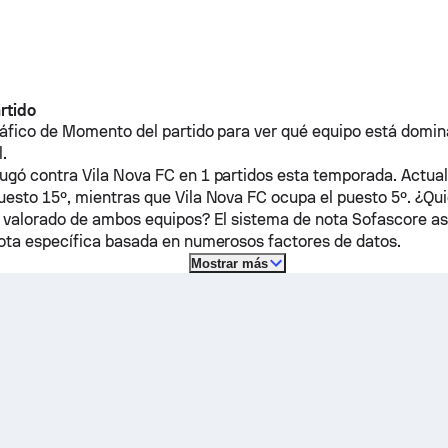
rtido
áfico de Momento del partido para ver qué equipo está domin
l.
ugó contra
Vila Nova FC
en 1 partidos esta temporada.
Actua
uesto 15º, mientras que
Vila Nova FC
ocupa el puesto 5º. ¿Qu
 valorado de ambos equipos? El sistema de nota Sofascore as
ota específica basada en numerosos factores de datos.
Mostrar más