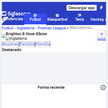
Descargar app
Tendencias
Futbol
Básquetbol
Tenis
Hockey so
Marcadores,
Futbol
Inglaterra
Premier League
calendario, clasificación y estadísticas de los jugadores
Brighton & Hove Albion
de Brighton & Hove Albion.
Inglaterra
444k
Resumen
Partidos
Plantilla
Destacado
Forma reciente