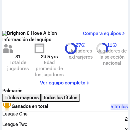
Brighton & Hove Albion
Compara equipos
Información del equipo
27
11
Jugadores
Jugadores de
31
24.5
yrs
extranjeros
la selección
Total de
Edad
nacional
jugadores
promedio de
los jugadores
Ver equipo completo
Palmarés
Títulos mayores
Todos los títulos
Ganados en total
5 títulos
League One
2
League Two
2