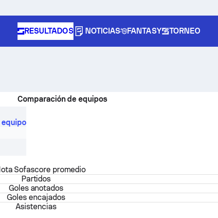
RESULTADOS
NOTICIAS
FANTASY
TORNEO
Comparación de equipos
 equipo
ota Sofascore promedio
Partidos
Goles anotados
Goles encajados
Asistencias