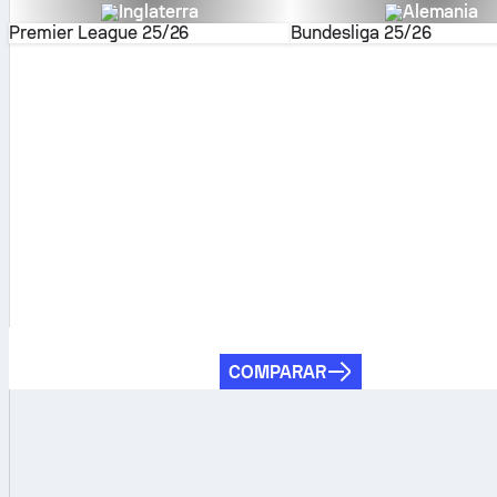
Inglaterra
Alemania
Premier League
25/26
Bundesliga
25/26
COMPARAR