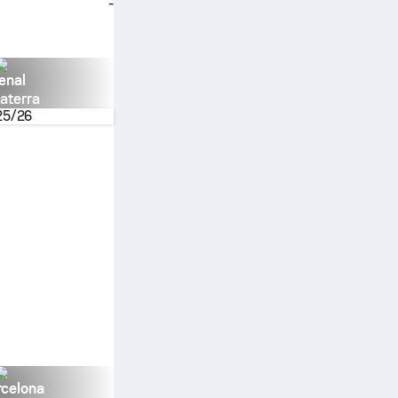
-
enal
laterra
25/26
rcelona