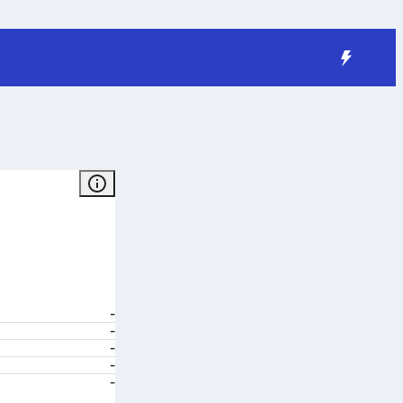
-
-
-
-
-