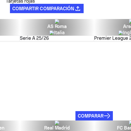
Tarjetas rojas
COMPARTIR COMPARACIÓN
AS Roma
Ars
Italia
Ing
Serie A
25/26
Premier League
COMPARAR
en
Real Madrid
FC Ba