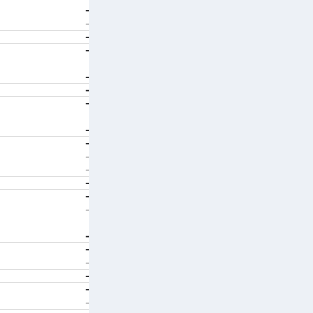
-
-
-
-
-
-
-
-
-
-
-
-
-
-
-
-
-
-
-
-