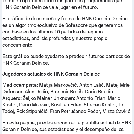
También aparecen todos los partidos programados que
HNK Goranin Delnice va a jugar en el futuro.
El gráfico de desempeño y forma de HNK Goranin Delnice
es un algoritmo exclusivo de Sofascore que generamos
con base en los últimos 10 partidos del equipo,
estadísticas, análisis profundos y nuestro propio
conocimiento.
Este gráfico puede ayudarte a predecir futuros partidos de
HNK Goranin Delnice.
Jugadores actuales de HNK Goranin Delnice
Mediocampista:
Matija Markovčić, Anton Lalić, Matej Mrle
Defensor:
Alen Dedić, Branimir Brelih, Darin Brajdić
Arquero:
Željko Malnar
Unknown:
Antonio Frlan, Mario
Krištof, Dario Mikešić, Kristijan Frlan, Stjepan Krištof, Tin
Tadej, Rok Stipaničić, Fran Petrušanec Pečar, Mirza Čavkić
En esta página, puedes encontrar la plantilla actual de HNK
Goranin Delnice, sus estadísticas y el desempeño de los