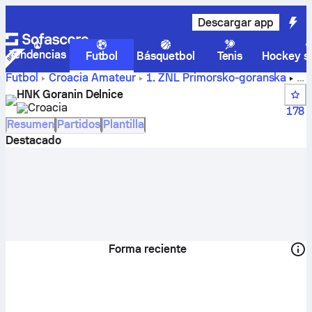
Descargar app
Tendencias
Futbol
Básquetbol
Tenis
Hockey so
Futbol
Croacia
Amateur
1. ŽNL Primorsko-goranska
Marcadores, calendario, clasificación y estadísticas de los
HNK Goranin Delnice
jugadores de HNK Goranin Delnice.
Croacia
178
Resumen
Partidos
Plantilla
Destacado
Forma reciente