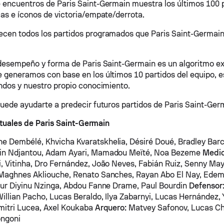
 encuentros de Paris Saint-Germain muestra los últimos 100 p
cas e íconos de victoria/empate/derrota.
cen todos los partidos programados que Paris Saint-Germain 
 desempeño y forma de Paris Saint-Germain es un algoritmo ex
 generamos con base en los últimos 10 partidos del equipo, es
undos y nuestro propio conocimiento.
puede ayudarte a predecir futuros partidos de Paris Saint-Ger
tuales de Paris Saint-Germain
 Dembélé, Khvicha Kvaratskhelia, Désiré Doué, Bradley Barc
in Ndjantou, Adam Ayari, Mamadou Meïté, Noa Bezeme
Medio
, Vitinha, Dro Fernández, João Neves, Fabián Ruiz, Senny Ma
Maghnes Akliouche, Renato Sanches, Rayan Abo El Nay, Edem
eur Diyinu Nzinga, Abdou Fanne Drame, Paul Bourdin
Defensor
illian Pacho, Lucas Beraldo, Ilya Zabarnyi, Lucas Hernández,
imitri Lucea, Axel Koukaba
Arquero:
Matvey Safonov, Lucas Che
ongoni