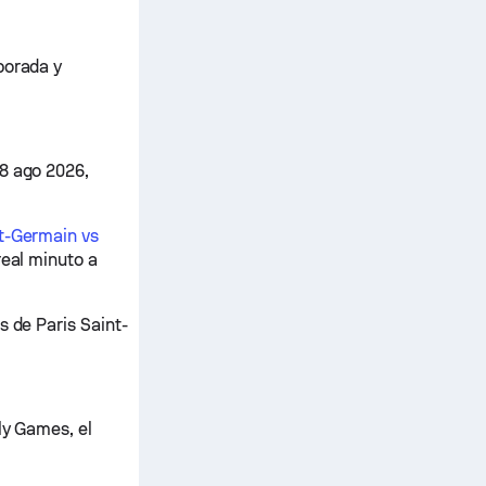
porada y
 8 ago 2026,
nt-Germain vs
real minuto a
s de Paris Saint-
ly Games, el