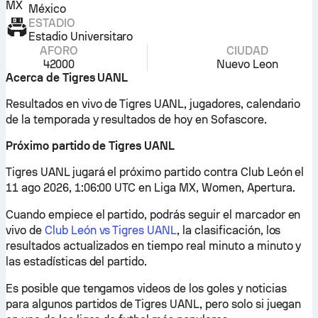
México
ESTADIO
Estadio Universitaro
AFORO
CIUDAD
42000
Nuevo Leon
Acerca de Tigres UANL
Resultados en vivo de Tigres UANL, jugadores, calendario
de la temporada y resultados de hoy en Sofascore.
Próximo partido de Tigres UANL
Tigres UANL jugará el próximo partido contra Club León el
11 ago 2026, 1:06:00 UTC en Liga MX, Women, Apertura.
Cuando empiece el partido, podrás seguir el marcador en
vivo de
Club León vs Tigres UANL
, la clasificación, los
resultados actualizados en tiempo real minuto a minuto y
las estadísticas del partido.
Es posible que tengamos videos de los goles y noticias
para algunos partidos de Tigres UANL, pero solo si juegan