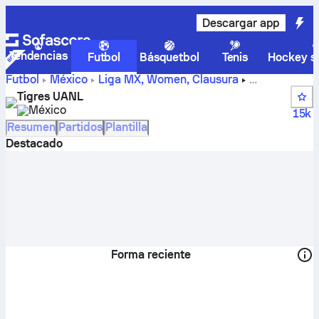
Descargar app
Tendencias
Futbol
Básquetbol
Tenis
Hockey so
Futbol
México
Liga MX, Women, Clausura
Marcadores, calendario, clasificación y estadísticas de los
Tigres UANL
jugadores de Tigres UANL.
México
15k
Resumen
Partidos
Plantilla
Destacado
Forma reciente