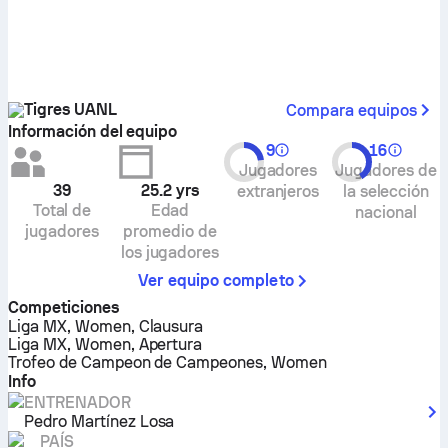
Tigres UANL
Compara equipos
Información del equipo
9
16
Jugadores
Jugadores de
39
25.2
yrs
extranjeros
la selección
Total de
Edad
nacional
jugadores
promedio de
los jugadores
Ver equipo completo
Competiciones
Liga MX, Women, Clausura
Liga MX, Women, Apertura
Trofeo de Campeon de Campeones, Women
Info
ENTRENADOR
Pedro Martínez Losa
PAÍS