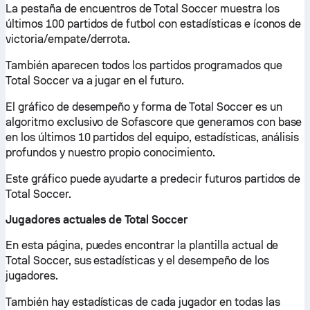
La pestaña de encuentros de Total Soccer muestra los
últimos 100 partidos de futbol con estadísticas e íconos de
victoria/empate/derrota.
También aparecen todos los partidos programados que
Total Soccer va a jugar en el futuro.
El gráfico de desempeño y forma de Total Soccer es un
algoritmo exclusivo de Sofascore que generamos con base
en los últimos 10 partidos del equipo, estadísticas, análisis
profundos y nuestro propio conocimiento.
Este gráfico puede ayudarte a predecir futuros partidos de
Total Soccer.
Jugadores actuales de Total Soccer
En esta página, puedes encontrar la plantilla actual de
Total Soccer, sus estadísticas y el desempeño de los
jugadores.
También hay estadísticas de cada jugador en todas las