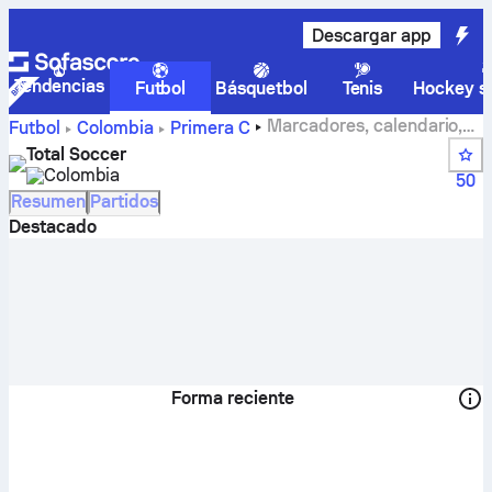
Descargar app
Tendencias
Futbol
Básquetbol
Tenis
Hockey so
Marcadores, calendario,
Futbol
Colombia
Primera C
clasificación y estadísticas de los jugadores de Total
Total Soccer
Soccer.
Colombia
50
Resumen
Partidos
Destacado
Forma reciente