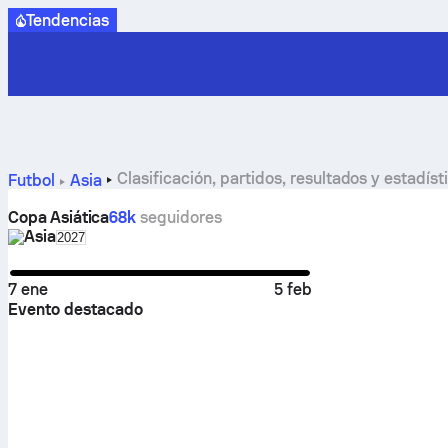
Tendencias
Clasificación, partidos, resultados y estadí
Futbol
Asia
Copa Asiática
68k
seguidores
Asia
Select season in unique tournament header
2027
7 ene
5 feb
Evento destacado