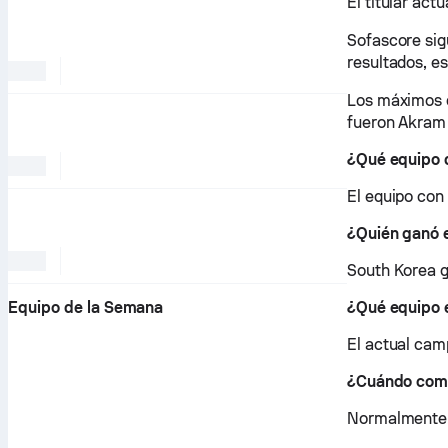
El titular act
Sofascore sig
resultados, e
Los máximos 
fueron Akram 
¿Qué equipo d
El equipo con
¿Quién ganó e
South Korea g
Equipo de la Semana
¿Qué equipo 
El actual cam
¿Cuándo comi
Normalmente,