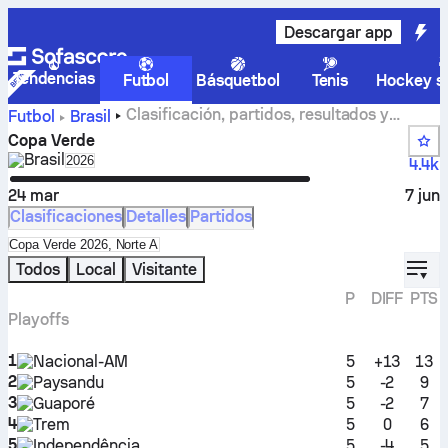
Descargar app
Tendencias
Futbol
Básquetbol
Tenis
Hockey so
Clasificación, partidos, resultados y
Futbol
Brasil
estadísticas de Copa Verde
Copa Verde
Brasil
Select season in unique tournament header
2026
4.4k
24 mar
7 jun
Clasificaciones
Detalles
Partidos
Select standings table in tournament standings
Copa Verde 2026, Norte A
displ
Todos
Local
Visitante
P
DIFF
PTS
Playoffs
1
Nacional-AM
5
+13
13
2
Paysandu
5
-2
9
3
Guaporé
5
-2
7
4
Trem
5
0
6
5
Independência
5
-4
5