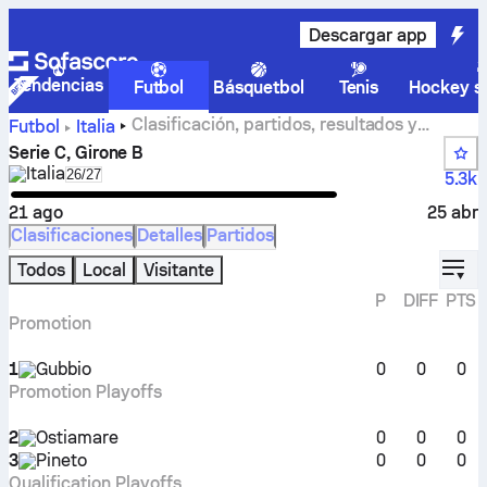
Descargar app
Tendencias
Futbol
Básquetbol
Tenis
Hockey so
Clasificación, partidos, resultados y
Futbol
Italia
estadísticas de Serie C, Girone B
Serie C, Girone B
Italia
Select season in unique tournament header
26/27
5.3k
21 ago
25 abr
Clasificaciones
Detalles
Partidos
displ
Todos
Local
Visitante
P
DIFF
PTS
Promotion
1
Gubbio
0
0
0
Promotion Playoffs
2
Ostiamare
0
0
0
3
Pineto
0
0
0
Qualification Playoffs