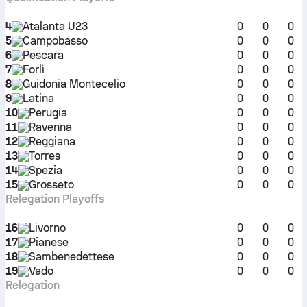
4
Atalanta U23
0
0
0
5
Campobasso
0
0
0
6
Pescara
0
0
0
7
Forlì
0
0
0
8
Guidonia Montecelio
0
0
0
9
Latina
0
0
0
10
Perugia
0
0
0
11
Ravenna
0
0
0
12
Reggiana
0
0
0
13
Torres
0
0
0
14
Spezia
0
0
0
15
Grosseto
0
0
0
Relegation Playoffs
16
Livorno
0
0
0
17
Pianese
0
0
0
18
Sambenedettese
0
0
0
19
Vado
0
0
0
Relegation