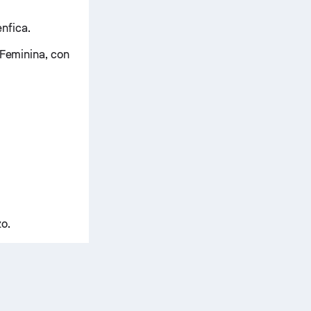
enfica.
 Feminina, con
o.