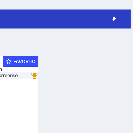
FAVORITO
n
orreense