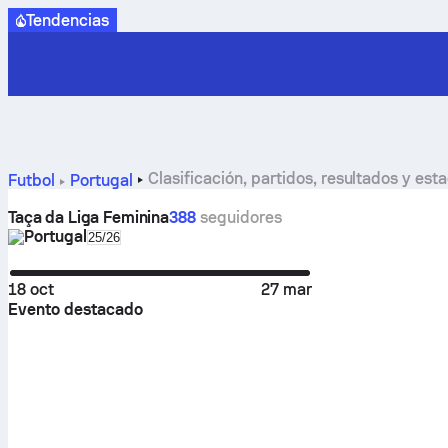
Tendencias
Clasificación, partidos, resultados y es
Futbol
Portugal
Taça da Liga Feminina
388
seguidores
Portugal
Select season in unique tournament header
25/26
18 oct
27 mar
Evento destacado