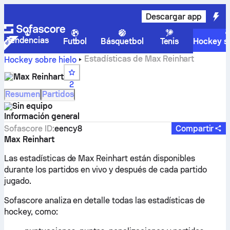
Descargar app
Tendencias
Futbol
Básquetbol
Tenis
Hockey so
Estadísticas de Max Reinhart
Hockey sobre hielo
Max Reinhart
2
Resumen
Partidos
Sin equipo
Información general
Sofascore ID
:
eency8
Compartir
Max Reinhart
Las estadísticas de Max Reinhart están disponibles
durante los partidos en vivo y después de cada partido
jugado.
Sofascore analiza en detalle todas las estadísticas de
hockey, como: