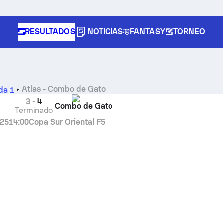
RESULTADOS
NOTICIAS
FANTASY
TORNEO
Atlas
-
Combo de Gato
da 1
3
-
4
Combo de Gato
Terminado
025
14:00
Copa Sur Oriental F5