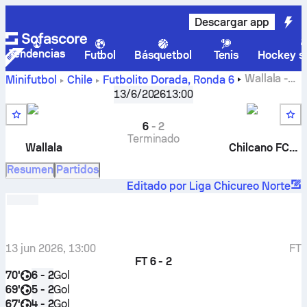
Descargar app
Tendencias
Futbol
Básquetbol
Tenis
Hockey so
Wallala
-
Minifutbol
Chile
Futbolito Dorada
,
Ronda 6
Chilcano FC
13/6/2026
13:00
6
-
2
Terminado
Wallala
Chilcano FC Dorada
Resumen
Partidos
Editado por Liga Chicureo Norte
13 jun 2026, 13:00
FT
FT
6 - 2
70'
Gol
6 - 2
69'
Gol
5 - 2
67'
Gol
4 - 2