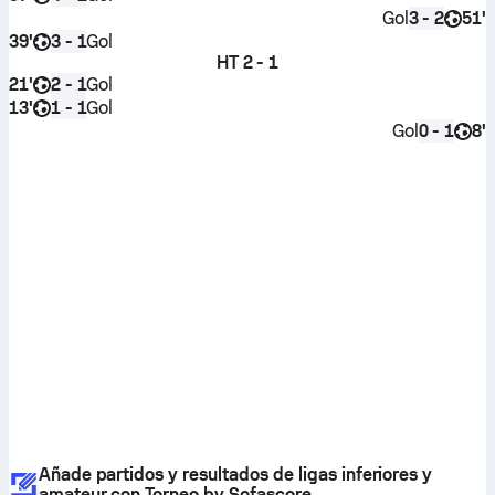
Gol
51'
3 - 2
39'
Gol
3 - 1
HT
2 - 1
21'
Gol
2 - 1
13'
Gol
1 - 1
Gol
8'
0 - 1
Añade partidos y resultados de ligas inferiores y
amateur con Torneo by Sofascore