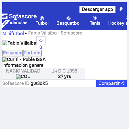
Descargar app
Tendencias
Futbol
Básquetbol
Tenis
Hockey so
Fabio Villalba - Sofascore
Minifutbol
Fabio Villalba
0
Resumen
Partidos
Curiti - Roble ISSA
Información general
NACIONALIDAD
14 DIC 1998
COL
27 yrs
Sofascore ID
:
gw3dk5
Compartir