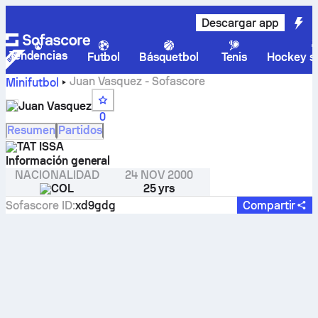
Descargar app
Tendencias
Futbol
Básquetbol
Tenis
Hockey so
Juan Vasquez - Sofascore
Minifutbol
Juan Vasquez
0
Resumen
Partidos
TAT ISSA
Información general
NACIONALIDAD
24 NOV 2000
COL
25 yrs
Sofascore ID
:
xd9gdg
Compartir