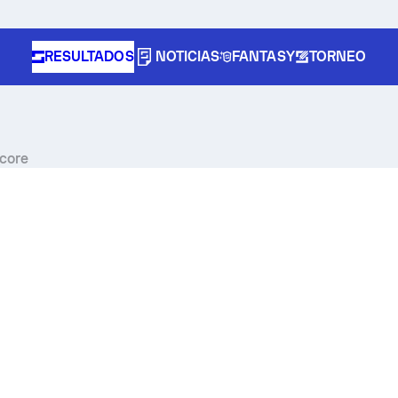
RESULTADOS
NOTICIAS
FANTASY
TORNEO
score