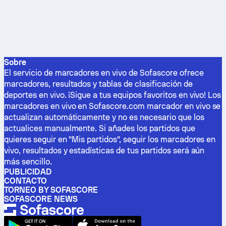
Sobre
El servicio de marcadores en vivo de Sofascore ofrece
marcadores, resultados y tablas de clasificación de
deportes en vivo. ¡Sigue a tus equipos favoritos en vivo! Los
marcadores en vivo en Sofascore.com marcador en vivo se
actualizan automáticamente y no es necesario que los
actualices manualmente. Si añades los partidos que
quieres seguir en "Mis partidos", seguir los marcadores en
vivo, resultados y estadísticas de tus partidos será aún
más sencillo.
PUBLICIDAD
CONTACTO
TORNEO BY SOFASCORE
SOFASCORE NEWS