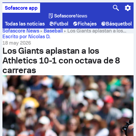
Sofascore app
Todas las noticias
Futbol
Fichajes
Básquetbol
Sofascore News
Baseball
Los Giants aplastan a los
Athletics 10-1 con octava de 8 carreras
Escrito por Nicolas D.
18 may 2026
Los Giants aplastan a los
Athletics 10-1 con octava de 8
carreras