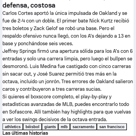
defensa, costosa
Carlos Cortes aportó la única impulsada de Oakland y se
fue de 2-4 con un doble. El primer bate Nick Kurtz recibió
tres boletos y Zack Gelof se robó una base. Pero el
respaldo ofensivo nunca llegó, con los A’s dejando a 13 en
base y ponchándose seis veces.
Jeffrey Springs firmó una apertura sólida para los A’s con 6
entradas y solo una carrera limpia, pero luego el bullpen se
desmoronó. Luis Medina fue castigado con cinco carreras
sin sacar out, y José Suarez permitió tres más en la
octava, incluido un jonrón. Tres errores de Oakland salieron
caros y contribuyeron a tres carreras sucias.
Si quieres el boxscore completo, el play-by-play y
estadísticas avanzadas de MLB, puedes encontrarlo todo
en Sofascore. Allí también hay highlights para que vuelvas
a ver los swings decisivos de la octava entrada.
athletics
béisbol
giants
mlb
sacramento
san francisco
Las últimas historias