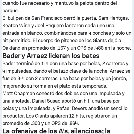
cuando fue necesario y mantuvo la pelota dentro del
parque.
El bullpen de San Francisco cerró la puerta. Sam Hentges,
Keaton Winn y Joel Peguero lanzaron cada uno una
entrada en blanco, combinándose para 4 ponches y solo un
hit permitido. El cuerpo de pitcheo de los Giants dejó a
Oakland en promedio de .167 y un OPS de .486 en la noche.
Bader y Arraez lideran los bates
Bader terminó de 1-4 con una base por bolas, 2 carreras y
4 impulsadas, dando el batazo clave de la noche. Arraez se
fue de 3-4 con 2 carreras, una base por bolas y un jonrón,
mejorando su forma en el plato esta temporada.
Matt Chapman conectó dos dobles con una impulsada y
una anotada. Daniel Susac aportó un hit, una base por
bolas y una impulsada, y Rafael Devers añadió un sencillo
productor. Los Giants apilaron 12 hits, registraron un
promedio de .300 y un OPS de .864.
La ofensiva de los A’s, silenciosa; la