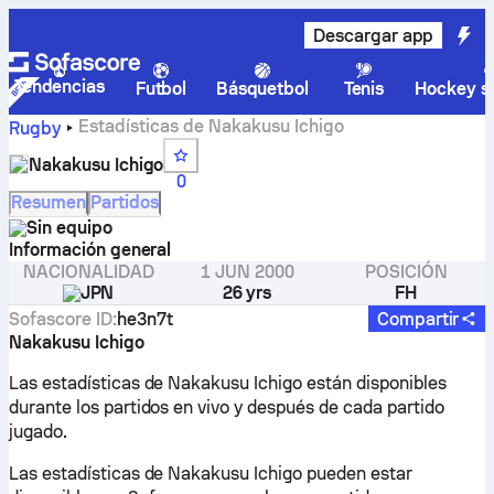
Descargar app
Tendencias
Futbol
Básquetbol
Tenis
Hockey so
Estadísticas de Nakakusu Ichigo
Rugby
Nakakusu Ichigo
0
Resumen
Partidos
Sin equipo
Información general
NACIONALIDAD
1 JUN 2000
POSICIÓN
JPN
26 yrs
FH
Sofascore ID
:
he3n7t
Compartir
Nakakusu Ichigo
Las estadísticas de Nakakusu Ichigo están disponibles
durante los partidos en vivo y después de cada partido
jugado.
Las estadísticas de Nakakusu Ichigo pueden estar