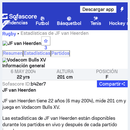
Descargar app
Tendencias
Futbol
Básquetbol
Tenis
Hockey so
Estadísticas de JF van Heerden
Rugby
JF van Heerden
3
Resumen
Estadísticas
Partidos
Vodacom Bulls XV
Información general
6 MAY 2004
ALTURA
POSICIÓN
22 yrs
201 cm
F
Sofascore ID
:
b42er7
Compartir
JF van Heerden
JF van Heerden tiene 22 años (6 may 2004), mide 201 cm y
juega en Vodacom Bulls XV.
Las estadísticas de JF van Heerden están disponibles
durante los partidos en vivo y después de cada partido