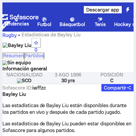
Descargar app
Tendencias
Futbol
Básquetbol
Tenis
Hockey so
Estadísticas de Bayley Liu
Rugby
Bayley Liu
0
Resumen
Partidos
Sin equipo
Información general
NACIONALIDAD
3 AGO 1996
POSICIÓN
SCO
30 yrs
C
Sofascore ID
:
iwffzc
Compartir
Bayley Liu
Las estadísticas de Bayley Liu están disponibles durante
los partidos en vivo y después de cada partido jugado.
Las estadísticas de Bayley Liu pueden estar disponibles en
Sofascore para algunos partidos.