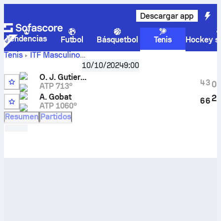
Descargar app
Tendencias
Futbol
Básquetbol
Tenis
Hockey so
Tenis
ITF Masculino
Marcador en vivo
Spain F42, Singles
,
10/10/2024
Octavos de final
9:00
de
Oscar Jose Gutierrez
-
Adrien Gobat
y resultados H2H
O. J. Gutierrez
4
3
0
ATP 713º
A. Gobat
2
6
6
ATP 1060º
Resumen
Partidos