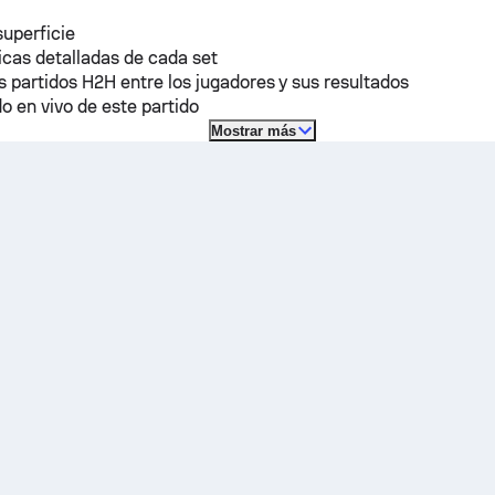
superficie
icas detalladas de cada set
s partidos H2H entre los jugadores y sus resultados
o en vivo de este partido
Mostrar más