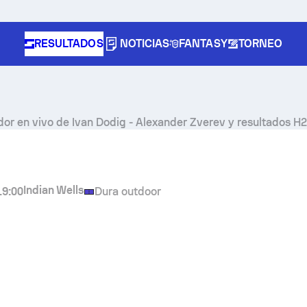
RESULTADOS
NOTICIAS
FANTASY
TORNEO
or en vivo de
Ivan Dodig
-
Alexander Zverev
y resultados H
Indian Wells
19:00
Dura outdoor