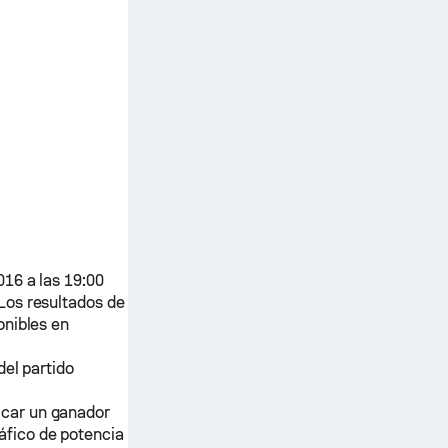
16 a las 19:00
 Los resultados de
nibles en
del partido
icar un ganador
áfico de potencia