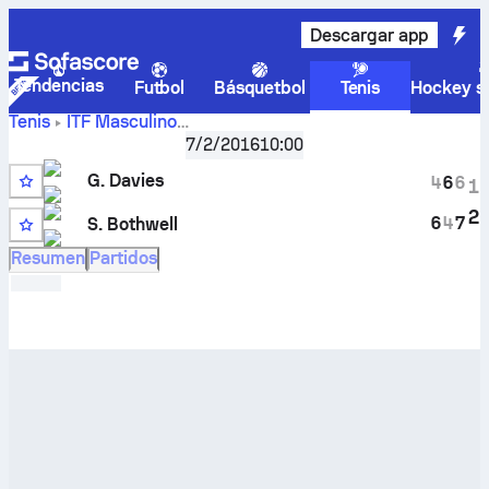
Descargar app
Tendencias
Futbol
Básquetbol
Tenis
Hockey so
Tenis
ITF Masculino
Great Britain F2, Singles Qualifying
,
Clasificación
7/2/2016
10:00
Marcador en vivo de
George Davies
-
Bothwell S.
y
G. Davies
resultados H2H
4
6
6
1
2
6
4
7
S. Bothwell
Resumen
Partidos