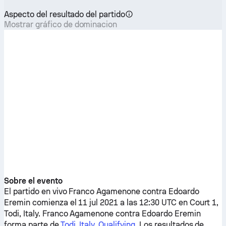
Aspecto del resultado del partido
Mostrar gráfico de dominacion
Sobre el evento
El partido en vivo
Franco Agamenone
contra
Edoardo
Eremin
comienza el 11 jul 2021 a las 12:30 UTC en Court 1,
Todi, Italy.
Franco Agamenone
contra
Edoardo Eremin
forma parte de
Todi, Italy, Qualifying
. Los resultados de