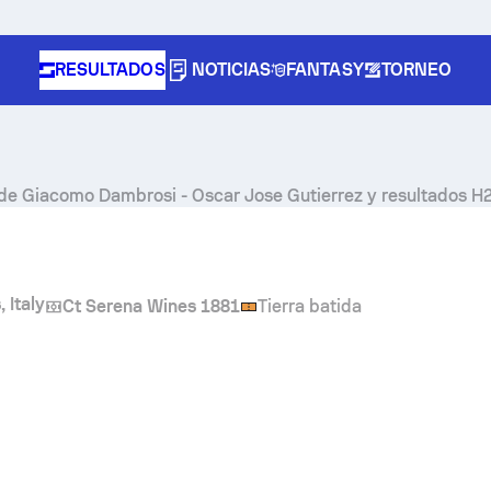
RESULTADOS
NOTICIAS
FANTASY
TORNEO
 de
Giacomo Dambrosi
-
Oscar Jose Gutierrez
y resultados H
 Italy
Ct Serena Wines 1881
Tierra batida