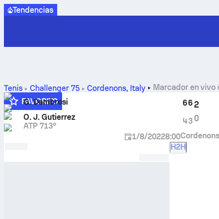
Tendencias
Marcador en vivo
Tenis
Challenger
75
Cordenons, Italy
FAVORITO
G. Dambrosi
6
6
2
O. J. Gutierrez
0
4
3
ATP 713º
Cordenons,
1/8/2022
8:00
H2H