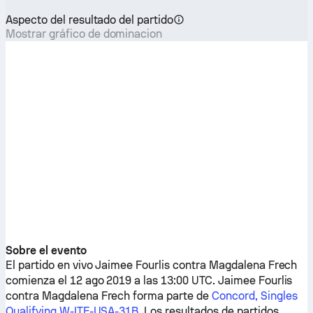
Aspecto del resultado del partido
Mostrar gráfico de dominacion
Sobre el evento
El partido en vivo
Jaimee Fourlis
contra
Magdalena Frech
comienza el 12 ago 2019 a las 13:00 UTC.
Jaimee Fourlis
contra
Magdalena Frech
forma parte de
Concord, Singles
Qualifying W-ITF-USA-31B
. Los resultados de partidos