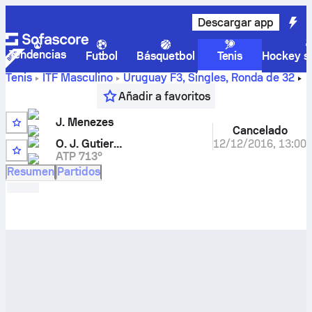
Descargar app
Tendencias
Futbol
Básquetbol
Tenis
Hockey so
Tenis
ITF Masculino
Uruguay F3, Singles
,
Ronda de 32
Marcador en vivo de
João Menezes
-
Oscar Jose Gutierrez
Añadir a favoritos
y resultados H2H
J. Menezes
Cancelado
12/12/2016
,
13:00
O. J. Gutierrez
ATP 713º
Resumen
Partidos