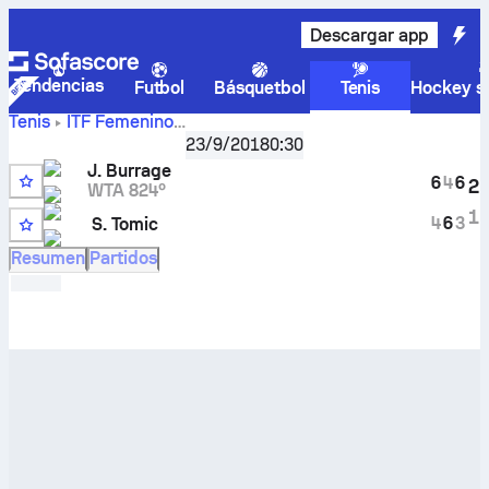
Descargar app
Tendencias
Futbol
Básquetbol
Tenis
Hockey so
Tenis
ITF Femenino
Darwin, Singles Qualifying W-WITF-AUS-10A
,
Clasificació
23/9/2018
0:30
Marcador en vivo de
Jodie Burrage
-
Sara Tomic
y
J. Burrage
resultados H2H
6
4
6
2
WTA 824º
1
4
6
3
S. Tomic
8
Resumen
Partidos