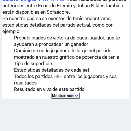
anteriores entre
Edoardo Eremin
y
Johan Nikles
también
están disponibles en Sofascore.
En nuestra página de eventos de tenis encontrarás
estadísticas detalladas del partido actual, como por
ejemplo:
Probabilidades de victoria de cada jugador, que te
ayudarán a pronosticar un ganador
Dominio de cada jugador a lo largo del partido
mostrado en nuestro gráfico de potencia de tenis
Tipo de superficie
Estadísticas detalladas de cada set
Todos los partidos H2H entre los jugadores y sus
resultados
Resultado en vivo de este partido
Mostrar más