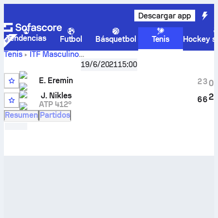
Descargar app
Tendencias
Futbol
Básquetbol
Tenis
Hockey so
Tenis
ITF Masculino
Marcador
Genova, Singles M-ITF-ITA-05A
19/6/2021
15:00
,
Semifinales
en vivo de
Edoardo Eremin
-
Johan Nikles
y resultados
E. Eremin
2
3
0
H2H
J. Nikles
2
6
6
ATP 412º
3
Resumen
Partidos